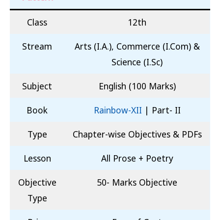
Class
12th
Stream
Arts (I.A.), Commerce (I.Com) &
Science (I.Sc)
Subject
English (100 Marks)
Book
Rainbow-XII
| Part- II
Type
Chapter-wise Objectives & PDFs
Lesson
All Prose + Poetry
Objective
50- Marks Objective
Type