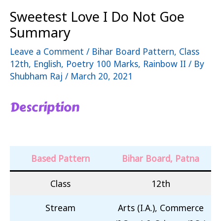
Sweetest Love I Do Not Goe
Summary
Leave a Comment
/
Bihar Board Pattern
,
Class
12th
,
English
,
Poetry 100 Marks
,
Rainbow II
/ By
Shubham Raj
/
March 20, 2021
Description
Based Pattern
Bihar Board, Patna
Class
12th
Stream
Arts (I.A.), Commerce