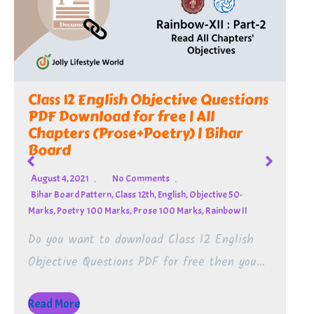
ns
Bihar Board 12th English Objective
Question Only | All Chapters
(Prose+Poetry) | Free of Cost
August 3, 2021
1 Comment
Bihar Board Pattern
,
Class 12th
,
English
,
Objective 50-
u…
Marks
,
Poetry 100 Marks
,
Prose 100 Marks
,
Rainbow II
If you want to read Bihar Board 12th
English Objective Question then you are at…